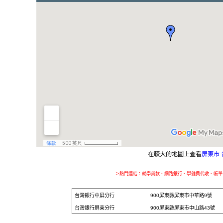
在較大的地圖上查看
屏東市 
＞熱門連結：
就學貸款
、
網路銀行
、
學雜費代收
、
帳單
台灣銀行中屏分行
900屏東縣屏東市中華路9號
台灣銀行屏東分行
900屏東縣屏東市中山路43號