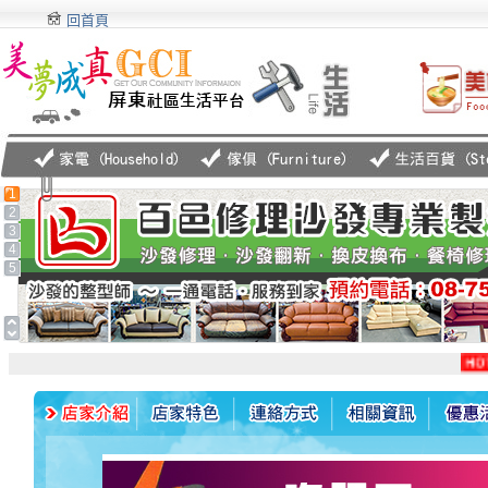
回首頁
1
2
3
4
5