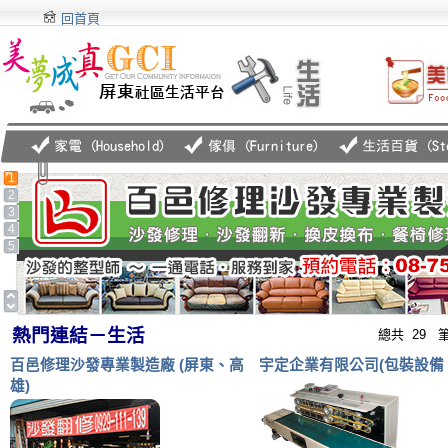
回首頁
1
2
3
4
5
熱門連結－生活
總共 29 筆
百邑修理沙發專業製造廠 (屏東、高
宇定企業有限公司(包裝設備
雄)