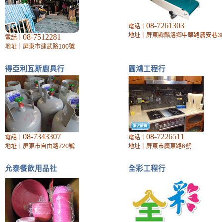
08-7261303
電話｜
地址｜屏東縣麟洛鄉中華路農安巷3
08-7512281
電話｜
地址｜屏東市建武路100號
得亞利瓦斯廚具行
圓鴻工程行
08-7343307
08-7226511
電話｜
電話｜
地址｜屏東市自由路720號
地址｜屏東市廣東路6號
允泰餐飲用品社
全彩工程行