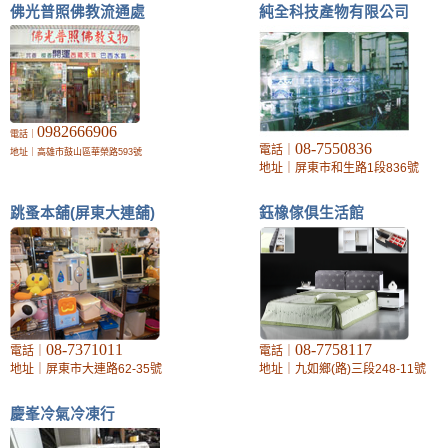
佛光普照佛教流通處
純全科技產物有限公司
0982666906
電話｜
08-7550836
電話｜
地址｜高雄市鼓山區華榮路593號
地址｜屏東市和生路1段836號
跳蚤本舖(屏東大連舖)
鈺橡傢俱生活館
08-7371011
08-7758117
電話｜
電話｜
地址｜屏東市大連路62-35號
地址｜九如鄉(路)三段248-11號
慶峯冷氣冷凍行