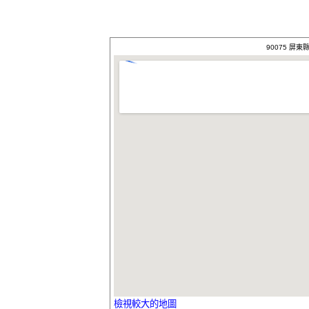
90075 屏東
檢視較大的地圖